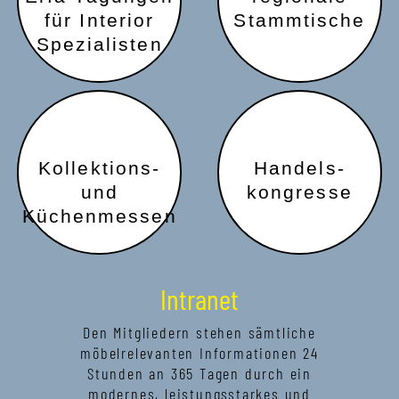
für Interior
Stammtische
Spezialisten
Kollektions-
Handels-
und
kongresse
Küchenmessen
Intranet
Den Mitgliedern stehen sämtliche
möbelrelevanten Informationen 24
Stunden an 365 Tagen durch ein
modernes, leistungsstarkes und